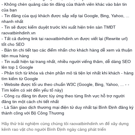
- Không chèn quảng cáo tin đăng của thành viên khác vào bản tin
của bạn
- Tin đăng của quý khách được sắp xếp tại Google, Bing, Yahoo, ...
nhanh nhất
- Tin sẽ được kiểm duyệt trước khi xuất hiện trên sàn TMĐT
raovatbinhdinh.vn
- Tất cả đường link tại raovatbinhdinh.vn được viết lại (Rewrite url)
tốt cho SEO
- Bản tin chi tiết tạo các điểm nhấn cho khách hàng dễ xem và thuận
tiện mua hàng
- Tin xuất hiện tại trang nhất, nhiều người viếng thăm, dễ dàng SEO
lên top 1 Google
- Phân tích từ khóa và chèn phần mô tả tiện lợi nhất khi khách - hàng
tìm kiếm từ Google
- Website được tối ưu theo chuẩn W3C (Google, Bing, Yahoo, ... - -
Tìm kiếm có xét đến yếu tố này)
- Công cụ đăng tin được tùy ứng theo từng lĩnh vực hỗ trợ người
đăng tin một cách chi tiết nhất
- Là Sàn giao dịch thương mại điện tử duy nhất tại Bình Định đăng ký
thành công với Bộ Công Thương
Hãy thử trải nghiệm cùng chúng tôi raovatbinhdinh.vn để xây dựng
kênh rao vặt cho người Bình Định ngày càng phát triển