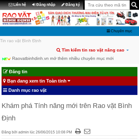
Liên hệ
Đăng nhập
Đăng ký
Chuyên mục
Tin rao vặt Bình Định
Tìm kiếm tin rao vặt nâng cao
Raovatbinhdinh.vn mở thêm nhiều chuyên mục mới
Chia sẽ tin đã đăng lên Facebook
Đăng tin
Bạn đang xem tin Toàn tỉnh
Danh mục rao vặt
Khám phá Tính năng mới trên Rao vặt Bình
Định
Đăng bởi
admin
lúc
26/06/2015 10:08 PM