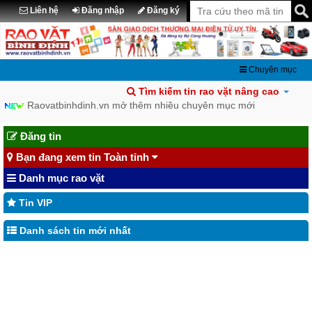
Liên hệ
Đăng nhập
Đăng ký
Chuyên mục
Tìm kiếm tin rao vặt nâng cao
Raovatbinhdinh.vn mở thêm nhiều chuyên mục mới
Chia sẽ tin đã đăng lên Facebook
Đăng tin
Bạn đang xem tin Toàn tỉnh
Danh mục rao vặt
Tin VIP
Danh sách tin mới nhất