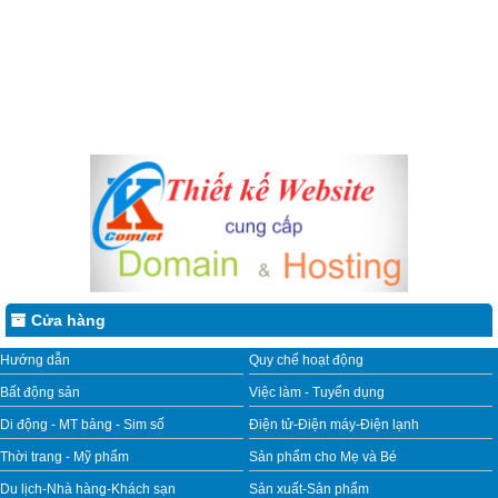
Cửa hàng
Hướng dẫn
Quy chế hoạt động
Bất động sản
Việc làm - Tuyển dụng
Di động - MT bảng - Sim số
Điện tử-Điện máy-Điện lạnh
Thời trang - Mỹ phẩm
Sản phẩm cho Mẹ và Bé
Du lịch-Nhà hàng-Khách sạn
Sản xuất-Sản phẩm