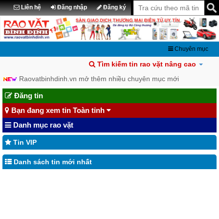
Liên hệ
Đăng nhập
Đăng ký
Chuyên mục
Tìm kiếm tin rao vặt nâng cao
Raovatbinhdinh.vn mở thêm nhiều chuyên mục mới
Chia sẽ tin đã đăng lên Facebook
Đăng tin
Bạn đang xem tin Toàn tỉnh
Danh mục rao vặt
Tin VIP
Danh sách tin mới nhất