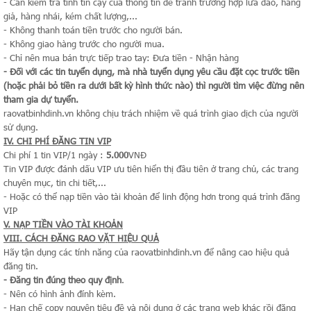
- Cần kiểm tra tính tin cậy của thông tin để tránh trường hợp lừa đảo, hàng
giả, hàng nhái, kém chất lượng,...
- Không thanh toán tiền trước cho người bán.
- Không giao hàng trước cho người mua.
- Chỉ nên mua bán trực tiếp trao tay: Đưa tiền - Nhận hàng
- Đối với các tin tuyển dụng, mà nhà tuyển dụng yêu cầu đặt cọc trước tiền
(hoặc phải bỏ tiền ra dưới bất kỳ hình thức nào) thì người tìm việc đừng nên
tham gia dự tuyển.
raovatbinhdinh.vn không chịu trách nhiệm về quá trình giao dịch của người
sử dụng.
IV. CHI PHÍ ĐĂNG TIN VIP
Chi phí 1 tin VIP/1 ngày :
5
.000
VNĐ
Tin VIP được đánh dấu VIP ưu tiên hiển thị đầu tiên ở trang chủ, các trang
chuyên mục, tin chi tiết,...
- Hoặc có thể nạp tiền vào tài khoản để linh động hơn trong quá trình đăng
VIP
V. NẠP TIỀN VÀO TÀI KHOẢN
VIII. CÁCH ĐĂNG RAO VẶT HIỆU QUẢ
Hãy tận dụng các tính năng của raovatbinhdinh.vn để nâng cao hiệu quả
đăng tin.
- Đăng tin đúng theo quy định
.
- Nên có hình ảnh đính kèm.
- Hạn chế copy nguyên tiêu đề và nội dung ở các trang web khác rồi đăng