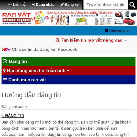
Liên hệ
Đăng nhập
Đăng ký
Chuyên mục
Raovatbinhdinh.vn mở thêm nhiều chuyên mục mới
Tìm kiếm tin rao vặt nâng cao
Chia sẽ tin đã đăng lên Facebook
Đăng tin
Bạn đang xem tin Toàn tỉnh
Danh mục rao vặt
Hướng dẫn đăng tin
Đăng bởi
admin
I. ĐĂNG TIN
Bạn cần phải đăng nhập mới có thể đăng tin. Bạn có thể quản lý tài khoản
bằng cách nhấn vào menu tên tài khoản góc trên bên phải để sửa
đổi, xóa, làm mới(đưa lên đầu) tin đăng, nộp tiền vào tài khoản, đăng tin