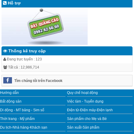
Hỗ trợ
Thống kê truy cập
Đang trực tuyến : 123
Tất cả : 12,986,714
Tìm chúng tôi trên Facebook
Hướng dẫn
Quy chế hoạt động
Bất động sản
Việc làm - Tuyển dụng
Di động - MT bảng - Sim số
Điện tử-Điện máy-Điện lạnh
Thời trang - Mỹ phẩm
Sản phẩm cho Mẹ và Bé
Du lịch-Nhà hàng-Khách sạn
Sản xuất-Sản phẩm