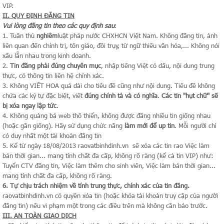
VIP.
II. QUY ĐỊNH ĐĂNG TIN
Vui lòng đăng tin theo các quy định sau
:
1. Tuân thủ
nghiêm
luật pháp nước CHXHCN Việt Nam. Không đăng tin, ảnh
liên quan đến chính trị, tôn giáo, đồi trụy, từ ngữ thiếu văn hóa,... Không nói
xấu lẫn nhau trong kinh doanh.
2.
Tin đăng phải đúng chuyên mục
, nhập tiếng Việt có dấu, nội dung trung
thực, có thông tin liên hệ chính xác.
3. Không VIẾT HOA quá dài cho tiêu đề cũng như nội dung. Tiêu đề không
chứa các ký tự đặc biệt, viết
đúng chính tả và có nghĩa
.
Các tin "hụt chữ" sẽ
bị xóa ngay lập tức
.
4. Không quảng bá web thô thiển, không được đăng nhiều tin giống nhau
(hoặc gần giống). Hãy sử dụng chức năng
làm mới để up tin
. Mỗi người chỉ
có duy nhất một tài khoản đăng tin
5. Kể từ ngày 18/08/2013 raovatbinhdinh.vn sẽ xóa các tin rao Việc làm
bán thời gian... mang tính chất đa cấp, không rõ ràng (kể cả tin VIP) như:
Tuyển CTV đăng tin, Việc làm thêm cho sinh viên, Việc làm bán thời gian...
mang tính chất đa cấp, không rõ ràng.
6. Tự chịu trách nhiệm về tính trung thực, chính xác của tin đăng.
raovatbinhdinh.vn có quyền xóa tin (hoặc khóa tài khoản truy cập của người
đăng tin) nếu vi phạm một trong các điều trên mà không cần báo trước.
III. AN TOÀN GIAO DỊCH