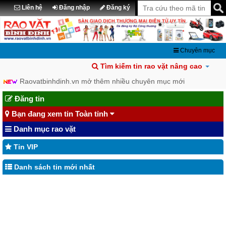
Liên hệ
Đăng nhập
Đăng ký
Chuyên mục
Tìm kiếm tin rao vặt nâng cao
Raovatbinhdinh.vn mở thêm nhiều chuyên mục mới
Chia sẽ tin đã đăng lên Facebook
Đăng tin
Bạn đang xem tin Toàn tỉnh
Danh mục rao vặt
Tin VIP
Danh sách tin mới nhất