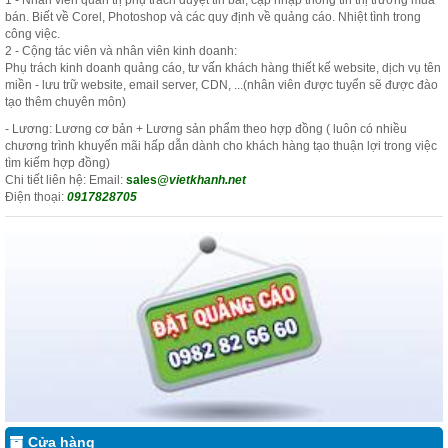
1 - Nhân viên quản trị phụ trách duyệt tin bài, cập nhập thông tin thị trường mua
bán. Biết về Corel, Photoshop và các quy định về quảng cáo. Nhiệt tình trong
công việc.
2 - Cộng tác viên và nhân viên kinh doanh:
Phụ trách kinh doanh quảng cáo, tư vấn khách hàng thiết kế website, dịch vụ tên
miền - lưu trữ website, email server, CDN, ...(nhân viên được tuyển sẽ được đào
tạo thêm chuyên môn)
- Lương: Lương cơ bản + Lương sản phẩm theo hợp đồng ( luôn có nhiều
chương trình khuyến mãi hấp dẫn dành cho khách hàng tạo thuận lợi trong việc
tìm kiếm hợp đồng)
Chi tiết liên hệ: Email:
sales
@vietkhanh.net
Điện thoại:
0917828705
Cửa hàng Baby Hồng Phát Quy Nhơn nơi cung cấp sản phẩm nổi tiếng
Cửa hàng