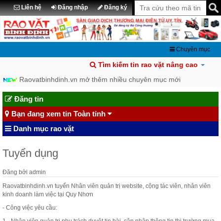
Liên hệ
Đăng nhập
Đăng ký
Chuyên mục
Tìm kiếm tin rao vặt nâng cao
Raovatbinhdinh.vn mở thêm nhiều chuyên mục mới
Đăng tin
Bạn đang xem tin Toàn tỉnh
Danh mục rao vặt
Tuyển dụng
Đăng bởi
admin
Raovatbinhdinh.vn tuyển Nhân viên quản trị website, cộng tác viên, nhân viên
kinh doanh làm việc tại Quy Nhơn
- Công việc yêu cầu: