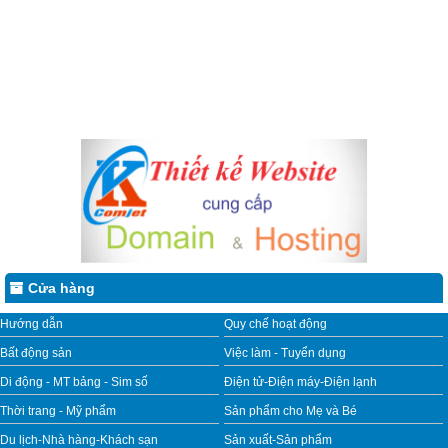
Cửa hàng
Hướng dẫn
Quy chế hoạt động
Bất động sản
Việc làm - Tuyển dụng
Di động - MT bảng - Sim số
Điện tử-Điện máy-Điện lạnh
Thời trang - Mỹ phẩm
Sản phẩm cho Mẹ và Bé
Du lịch-Nhà hàng-Khách sạn
Sản xuất-Sản phẩm