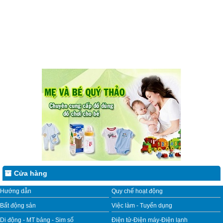
Cửa hàng
Hướng dẫn
Quy chế hoạt động
Bất động sản
Việc làm - Tuyển dụng
Di động - MT bảng - Sim số
Điện tử-Điện máy-Điện lạnh