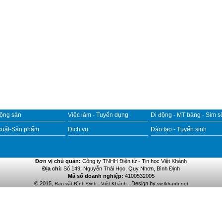
động sản
Việc làm - Tuyển dụng
Di động - MT bảng - Sim s
xuất-Sản phẩm
Dịch vụ
Đào tạo - Tuyển sinh
Đơn vị chủ quản:
Công ty TNHH Điện tử - Tin học Việt Khánh
Địa chỉ:
Số 149, Nguyễn Thái Học, Quy Nhơn, Bình Định
Mã số doanh nghiệp:
4100532005
© 2015,
. Design by
Rao vặt Bình Định - Việt Khánh
vietkhanh.net