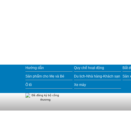
Hướng dẫn
Quy chế hoạt động
Bất 
Sản phẩm cho Mẹ và Bé
Du lịch-Nhà hàng-Khách sạn
Sản 
Ô tô
Xe máy